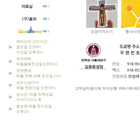
예비신자 교리시간:
일요일 오전9시
수요일 오후20시
유아세례:
매월둘째토요일오전11시
관면혼배:
매월 첫째,셋째 토요일 15시
성모신심미사:
매월 첫토요일 오전10시
성시간: 매월 첫목요일
저녁7시미사 후
봉성체:매월 첫수요일
오후2시