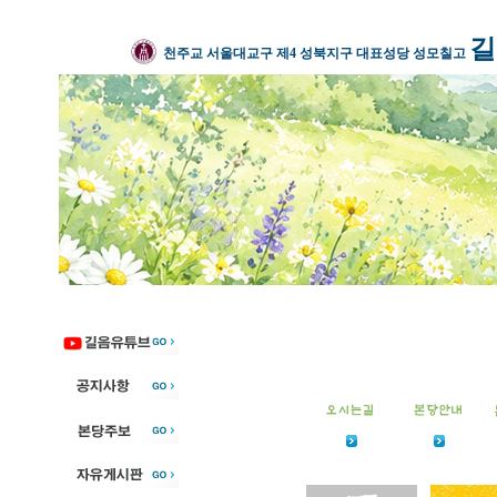
길
천주교 서울대교구 제4 성북지구 대표성당 성모칠고